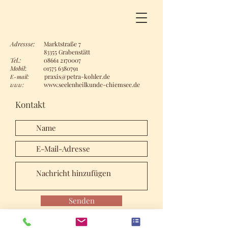
Adressse:
Marktstraße 7
83355 Grabenstätt
Tel.:
08661 2170007
Mobil
:
01575 6380791
praxis@petra-kohler.de
E-mail:
www.seelenheilkunde-chiemsee.de
www:
Kontakt
Senden