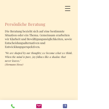
Persönliche Beratung
Die Beratung bezieht sich auf eine bestimmte
Situation oder ein Thema. Gemeinsam erarbeiten
wir Klarheit und Bewältigungsmöglichkeiten, sowie
Entscheidungsalternativen und
Entwicklungsperspektiven.
"We are shaped by our thoughts; we become what we think.
When the mind is pure, joy follows like a shadow that
never leaves."
(Hermann Hesse)